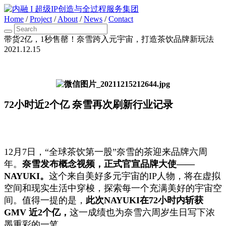
Home
/
Project
/
About
/
News
/
Contact
带货2亿，1秒售罄！奈雪跨入元宇宙，打造茶饮品牌新玩法
2021.12.15
72
小时近
2
个亿
奈雪再次刷新行业记录
12月7日，“全球茶饮第一股”奈雪的茶迎来品牌六周
年。
奈雪发布概念视频，正式官宣品牌大使
——
NAYUKI
。
这个来自美好多元宇宙的IP人物，将在虚拟
空间和现实生活中穿梭，探索每一个充满美好的宇宙空
间。值得一提的是，
此次
NAYUKI
在
72
小时内斩获
GMV
近
2
个亿，
这一成绩也为奈雪六周岁生日写下浓
墨重彩的一笔。