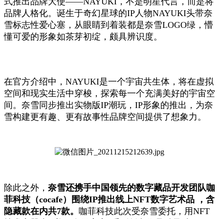
式推出品牌大使——NAYUKI，不是明星代言，而是将
品牌人格化。诞生于奇幻星球的IP人物NAYUKI头带奈
雪标志性爱心塞，从眼睛到着装都是奈雪LOGO绿，懵
懂可爱的形象如茶芽初绽，颇具辨识度。
在官方介绍中，NAYUKI是一个宇宙共生体，将在虚拟
空间和现实生活中穿梭，探索每一个充满美好的宇宙空
间。奈雪同步推出实物版IP潮玩，IP形象的推出，为奈
雪构建更有趣、更有故事性品牌空间提供了想象力。
除此之外，
奈雪还携手中国领先的数字藏品开发团队咖
菲科技（
cocafe
）围绕
IP
推出线上
NFT
数字艺术品
，含
隐藏款在内共
7
款。
咖菲科技此次受奈雪委托，用NFT