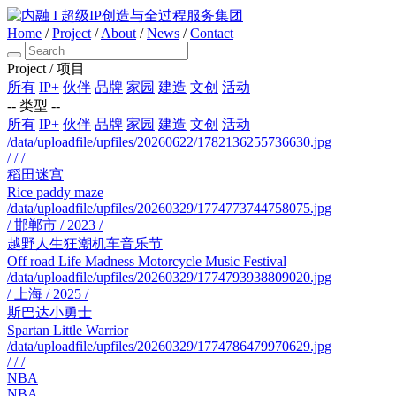
Home
/
Project
/
About
/
News
/
Contact
Project
/
项目
所有
IP+
伙伴
品牌
家园
建造
文创
活动
-- 类型 --
所有
IP+
伙伴
品牌
家园
建造
文创
活动
/data/uploadfile/upfiles/20260622/1782136255736630.jpg
/ / /
稻田迷宫
Rice paddy maze
/data/uploadfile/upfiles/20260329/1774773744758075.jpg
/ 邯郸市 / 2023 /
越野人生狂潮机车音乐节
Off road Life Madness Motorcycle Music Festival
/data/uploadfile/upfiles/20260329/1774793938809020.jpg
/ 上海 / 2025 /
斯巴达小勇士
Spartan Little Warrior
/data/uploadfile/upfiles/20260329/1774786479970629.jpg
/ / /
NBA
NBA